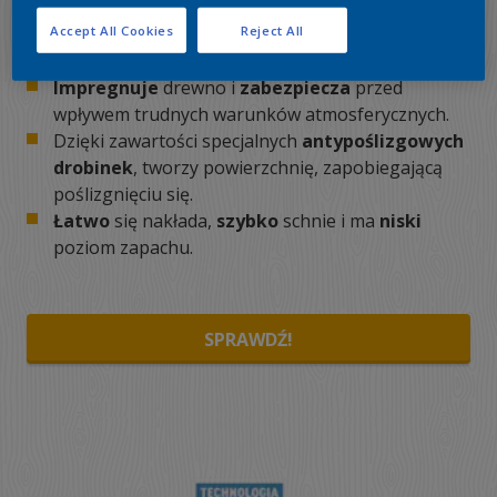
Accept All Cookies
Reject All
Zapewnia do
3 lat ochrony
bez konieczności
renowacji co sezon.
Impregnuje
drewno i
zabezpiecza
przed
wpływem trudnych warunków atmosferycznych.
Dzięki zawartości specjalnych
antypoślizgowych
drobinek
, tworzy powierzchnię, zapobiegającą
poślizgnięciu się.
Łatwo
się nakłada,
szybko
schnie i ma
niski
poziom zapachu.
SPRAWDŹ!