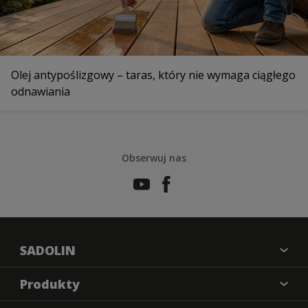
Olej antypoślizgowy – taras, który nie wymaga ciągłego
odnawiania
Obserwuj nas
SADOLIN
O nas
Produkty
Kontakt