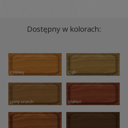
Dostępny w kolorach:
Piniowy
Dąb
Jasny orzech
Mahoń