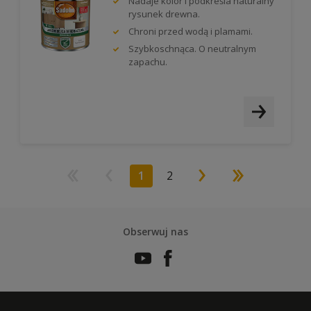
Nadaje kolor i podkreśla naturalny
rysunek drewna.
Chroni przed wodą i plamami.
Szybkoschnąca. O neutralnym
zapachu.
1
2
Obserwuj nas