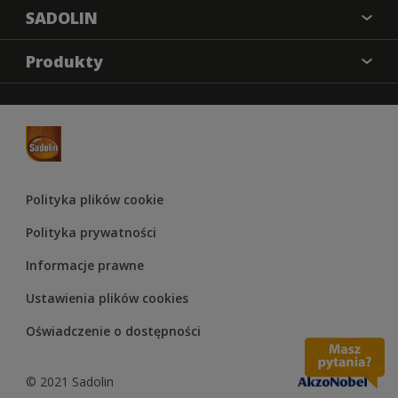
SADOLIN
O nas
Produkty
Kontakt
Farba kryjąca
Mapa strony
Impregnat
Odwzorowanie kolorów
Lakier
Materiały marketingowe
Lakierobejca
Regulamin Konkursu Sadolin 2025
Polityka plików cookie
Olej
Polityka prywatności
Informacje prawne
Ustawienia plików cookies
Oświadczenie o dostępności
© 2021 Sadolin