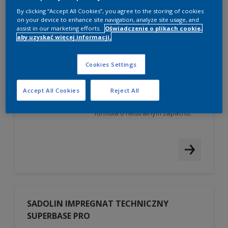
By clicking “Accept All Cookies”, you agree to the storing of cookies
on your device to enhance site navigation, analyze site usage, and
SADOLIN LAKIEROBEJCA EXTRA PLUS
assist in our marketing efforts.
Oświadczenie o plikach cookie,
aby uzyskać więcej informacji.
Chroni drewno do 12 lat przed
trudnymi warunkami
Cookies Settings
atmosferycznymi.
Zabezpiecza przed wnikaniem
wody i wilgoci w głąb drewna.
Accept All Cookies
Reject All
Łatwa w aplikacji, szybkoschnąca
formuła o neutralnym zapachu.
SADOLIN IMPREGNAT TECHNICZNY
SUPERBASE PRO