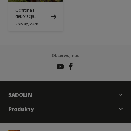
Ochrona i
dekoracja
drewna
28 May, 2026
Obserwuj nas
SADOLIN
O nas
Produkty
Kontakt
Farba kryjąca
Mapa strony
Impregnat