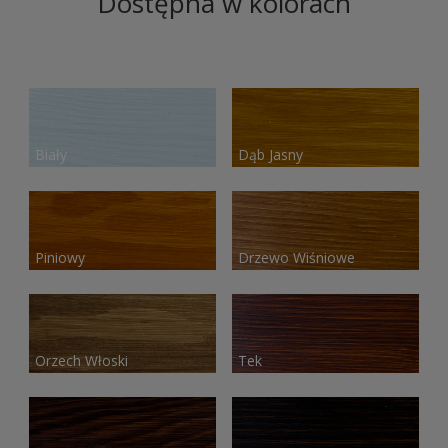
Dostępna w kolorach
Biały
Dąb Jasny
Piniowy
Drzewo Wiśniowe
Orzech Włoski
Tek