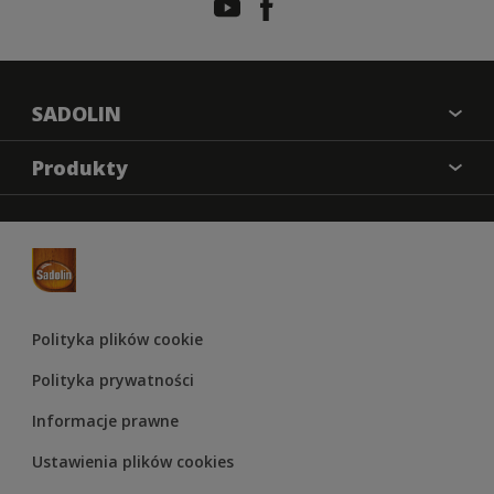
SADOLIN
O nas
Produkty
Kontakt
Farba kryjąca
Mapa strony
Impregnat
Odwzorowanie kolorów
Lakier
Materiały marketingowe
Lakierobejca
Regulamin Konkursu Sadolin 2025
Polityka plików cookie
Olej
Polityka prywatności
Informacje prawne
Ustawienia plików cookies