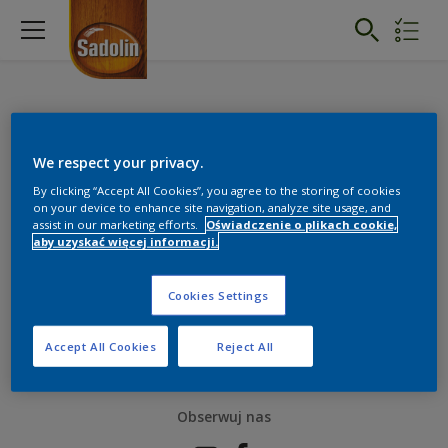
We respect your privacy.
Lista zakupów
By clicking “Accept All Cookies”, you agree to the storing of cookies
on your device to enhance site navigation, analyze site usage, and
Tutaj możesz napisać małą notatkę
assist in our marketing efforts.
Oświadczenie o plikach cookie,
aby uzyskać więcej informacji.
Edytować
Cookies Settings
Accept All Cookies
Reject All
Obserwuj nas