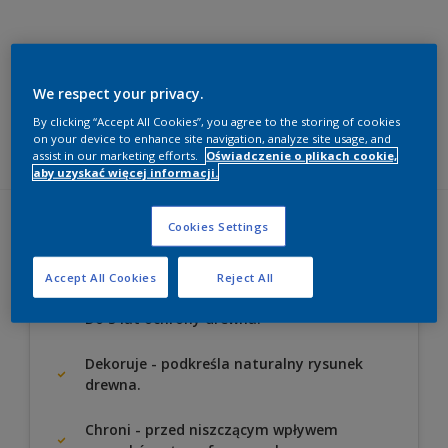
Dekoracyjno-ochronna
We respect your privacy.
DODAJ DO LISTY ZAKUPÓW
By clicking “Accept All Cookies”, you agree to the storing of cookies
on your device to enhance site navigation, analyze site usage, and
assist in our marketing efforts.
Oświadczenie o plikach cookie,
aby uzyskać więcej informacji.
Cookies Settings
Kluczowe korzyści
Accept All Cookies
Reject All
Do 5 lat ochrony drewna.
Dekoruje - podkreśla naturalny rysunek
drewna.
Chroni - przed niszczącym wpływem