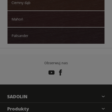
Ciemny dąb
Mahoń
Palisander
Obserwuj nas
SADOLIN
O nas
Produkty