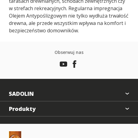
tarasach drewnianych, schodach zewnętrznych czy
w strefach rekreacyjnych. Regularna impregnacja
Olejem Antypoślizgowym nie tylko wydłuża trwałość
drewna, ale przede wszystkim wpływa na komfort i
bezpieczeństwo domowników.
Obserwuj nas
SADOLIN
O nas
Produkty
Kontakt
Farba kryjąca
Mapa strony
Impregnat
Odwzorowanie kolorów