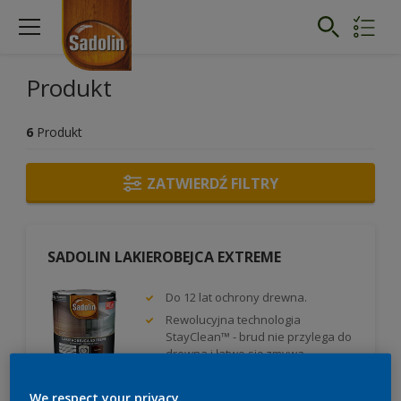
Produkt
6
Produkt
ZATWIERDŹ FILTRY
SADOLIN LAKIEROBEJCA EXTREME
Do 12 lat ochrony drewna.
Rewolucyjna technologia
StayClean™ - brud nie przylega do
drewna i łatwo się zmywa.
Powłoka odporna na działanie
trudnych warunków
We respect your privacy.