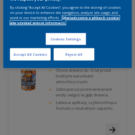
atmosferycznych i biokorozję.
By clicking “Accept All Cookies”, you agree to the storing of cookies
on your device to enhance site navigation, analyze site usage, and
assist in our marketing efforts.
Oświadczenie o plikach cookie,
aby uzyskać więcej informacji.
Cookies Settings
Accept All Cookies
Reject All
SADOLIN LAKIEROBEJCA EXTRA PLUS
Chroni drewno do 12 lat przed
trudnymi warunkami
atmosferycznymi.
Zabezpiecza przed wnikaniem
wody i wilgoci w głąb drewna.
Łatwa w aplikacji, szybkoschnąca
formuła o neutralnym zapachu.