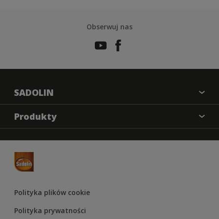
Obserwuj nas
SADOLIN
O nas
Produkty
Kontakt
Farba kryjąca
Mapa strony
Impregnat
Odwzorowanie kolorów
Lakier
Materiały marketingowe
Lakierobejca
Regulamin Konkursu Sadolin 2025
Polityka plików cookie
Olej
Polityka prywatności