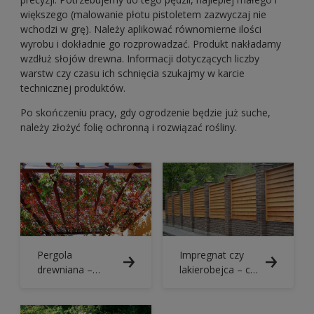
większego (malowanie płotu pistoletem zazwyczaj nie
wchodzi w grę). Należy aplikować równomierne ilości
wyrobu i dokładnie go rozprowadzać. Produkt nakładamy
wzdłuż słojów drewna. Informacji dotyczących liczby
warstw czy czasu ich schnięcia szukajmy w karcie
technicznej produktów.
Po skończeniu pracy, gdy ogrodzenie będzie już suche,
należy złożyć folię ochronną i rozwiązać rośliny.
Pergola
Impregnat czy
drewniana –
lakierobejca – co
ozdoba ogrodu!
lepiej chroni
drewno?