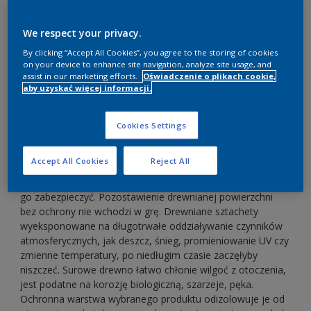
We respect your privacy.
By clicking “Accept All Cookies”, you agree to the storing of cookies
on your device to enhance site navigation, analyze site usage, and
assist in our marketing efforts.
Oświadczenie o plikach cookie,
aby uzyskać więcej informacji.
Cookies Settings
Accept All Cookies
Reject All
Aby
płot drewniany
wyglądał nienagannie i służył bez
zarzutu przez wiele lat, należy o niego zadbać i prawidłowo
go zabezpieczyć. Pozostawienie drewnianej powierzchni
bez ochrony nie wchodzi w grę. Drewniane sztachety
wyeksponowane na długotrwałe oddziaływanie czynników
atmosferycznych, jak deszcz, śnieg, promieniowanie UV czy
zmienne temperatury, po niedługim czasie zaczęłyby
niszczeć. Surowe drewno łatwo chłonie wilgoć z otoczenia,
jest podatne na korozję biologiczną, szarzeje, pęka.
Ochronna warstwa wybranego produktu odizolowuje je od