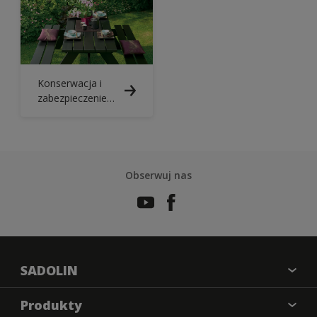
Konserwacja i
zabezpieczenie
drewnianych
mebli
ogrodowych
Obserwuj nas
SADOLIN
O nas
Produkty