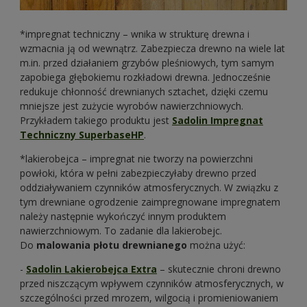
*impregnat techniczny – wnika w strukturę drewna i
wzmacnia ją od wewnątrz. Zabezpiecza drewno na wiele lat
m.in. przed działaniem grzybów pleśniowych, tym samym
zapobiega głębokiemu rozkładowi drewna. Jednocześnie
redukuje chłonność drewnianych sztachet, dzięki czemu
mniejsze jest zużycie wyrobów nawierzchniowych.
Przykładem takiego produktu jest
Sadolin Impregnat
Techniczny SuperbaseHP
.
*lakierobejca – impregnat nie tworzy na powierzchni
powłoki, która w pełni zabezpieczyłaby drewno przed
oddziaływaniem czynników atmosferycznych. W związku z
tym drewniane ogrodzenie zaimpregnowane impregnatem
należy następnie wykończyć innym produktem
nawierzchniowym. To zadanie dla lakierobejc.
Do
malowania płotu drewnianego
można użyć:
-
Sadolin Lakierobejca Extra
– skutecznie chroni drewno
przed niszczącym wpływem czynników atmosferycznych, w
szczególności przed mrozem, wilgocią i promieniowaniem