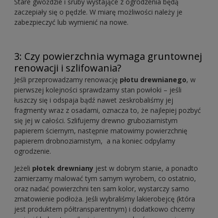
Stare gwoździe i śruby wystające z ogrodzenia będą
zaczepiały się o pędzle. W miarę możliwości należy je
zabezpieczyć lub wymienić na nowe.
3: Czy powierzchnia wymaga gruntownej
renowacji i szlifowania?
Jeśli przeprowadzamy renowację
płotu drewnianego
, w
pierwszej kolejności sprawdzamy stan powłoki – jeśli
łuszczy się i odspaja bądź nawet zeskrobaliśmy jej
fragmenty wraz z osadami, oznacza to, że najlepiej pozbyć
się jej w całości. Szlifujemy drewno gruboziarnistym
papierem ściernym, następnie matowimy powierzchnię
papierem drobnoziarnistym, a na koniec odpylamy
ogrodzenie.
Jeżeli
płotek drewniany
jest w dobrym stanie, a ponadto
zamierzamy malować tym samym wyrobem, co ostatnio,
oraz nadać powierzchni ten sam kolor, wystarczy samo
zmatowienie podłoża. Jeśli wybraliśmy lakierobejcę (która
jest produktem półtransparentnym) i dodatkowo chcemy