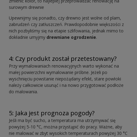
zmienić kolor, to najlepiej przeprowadzać renowację na
surowym drewnie
Upewnijmy się ponadto, czy drewno jest wolne od plam,
zabrudzeń czy zatłuszczeń. Prawdopodobnie większości z
nich pozbyliśmy się na etapie szlifowania, jednak mimo to
dokładnie umyjmy
drewniane ogrodzenie
.
4: Czy produkt został przetestowany?
Przy wymalowaniach renowacyjnych warto wykonać na
małej powierzchni wymalowanie próbne. Jeżeli po
wyschnięciu powstanie niepożądany efekt, stare powłoki
należy całkowicie usunąć i na nowo przygotować podłoże
do malowania.
5: Jaka jest prognoza pogody?
Jeśli ma być sucho, a temperatura ma utrzymywać się
powyżej 5-10 °C, można przystąpić do pracy. Ważne, aby
nie malować w zbyt wysokich temperaturach powyżej 30 °C