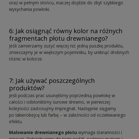
oraz w pełnym słońcu, inaczej dojdzie do zbyt szybkiego
wysychania powłoki.
6: Jak osiągnąć równy kolor na różnych
fragmentach płotu drewnianego?
Jeśli zamierzamy zużyć więcej niż jedną puszkę produktu,
zmieszajmy je w większym pojemniku, by uniknąć drobnych
różnic w kolorze.
7: Jak używać poszczególnych
produktów?
Jeśli podczas prac usunęliśmy poprzednią powłokę w
całości i odsłoniliśmy surowe drewno, w pierwszej
kolejności zastosujmy impregnat. Następnie sięgamy
po
lakierobejcę
lub
farbę
– w zależności od oczekiwanego
efektu.
Malowanie drewnianego płotu
wymaga staranności i
precyzji. Potrzebujemy do tego pędzli, najlepiej małego i