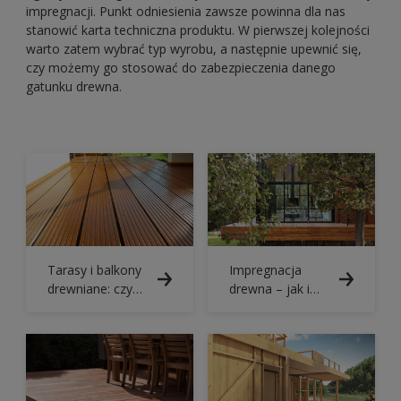
impregnacji. Punkt odniesienia zawsze powinna dla nas
stanowić karta techniczna produktu. W pierwszej kolejności
warto zatem wybrać typ wyrobu, a następnie upewnić się,
czy możemy go stosować do zabezpieczenia danego
gatunku drewna.
Tarasy i balkony
Impregnacja
drewniane: czym
drewna – jak i
je wykończyć?
czym
zabezpieczyć
drewno?