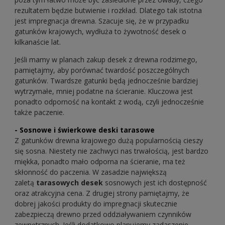
rezultatem będzie butwienie i rozkład. Dlatego tak istotna
jest impregnacja drewna. Szacuje się, że w przypadku
gatunków krajowych, wydłuża to żywotność desek o
kilkanaście lat.
Jeśli mamy w planach zakup desek z drewna rodzimego,
pamiętajmy, aby porównać twardość poszczególnych
gatunków. Twardsze gatunki będą jednocześnie bardziej
wytrzymałe, mniej podatne na ścieranie. Kluczowa jest
ponadto odporność na kontakt z wodą, czyli jednocześnie
także paczenie.
- Sosnowe i świerkowe deski tarasowe
Z gatunków drewna krajowego dużą popularnością cieszy
się sosna. Niestety nie zachwyci nas trwałością, jest bardzo
miękka, ponadto mało odporna na ścieranie, ma też
skłonność do paczenia. W zasadzie największą
zaletą
tarasowych desek
sosnowych jest ich dostępność
oraz atrakcyjna cena. Z drugiej strony pamiętajmy, że
dobrej jakości produkty do impregnacji skutecznie
zabezpieczą drewno przed oddziaływaniem czynników
zewnętrznych. Jeśli dodatkowo planujemy zadaszenie