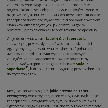
znacznie wzmacniając jego strukturę, a jednocześnie
pogłębia kolor desek i eksponuje rysunek słojów. Ponadto
dzięki wykorzystaniu technologii Weathershield™ skutecznie
zabezpiecza drewniane wykończenie przed oddziaływaniem
czynników atmosferycznych, jak deszcz i wilgoć w
powietrzu, promieniowanie UV oraz zmienne temperatury.
Oleje do drewna, w tym
Sadolin Olej Superdeck
,
sprawdzą się przy każdym, zarówno europejskim, jak i
egzotycznym gatunku drewna. Musimy mieć jednak na
uwadze, że miękkie drewno wymaga dodatkowych
zabiegów. Zanim zaczniemy olejowanie powinniśmy
zastosować wstępnie impregnat techniczny
Sadolin
HP
Superbase
, które skutecznie przygotują powierzchnię do
dalszych zabiegów.
Kiedy zastanowimy się już,
jakie drewno na taras
zewnętrzny
warto wybrać, przemyślmy, czym najlepiej je
zabezpieczyć. Pamiętajmy przy tym, że drewno krajowe i
egzotyczne mogą się różnić, jeśli chodzi o zalecane metody