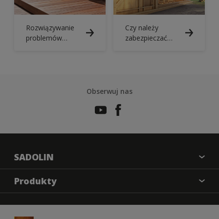
Rozwiązywanie
Czy należy
problemów
zabezpieczać
związanych z
drewno
ochroną drewna:
impregnatem?
konserwacja
tarasu
Obserwuj nas
SADOLIN
O nas
Produkty
Kontakt
Farba kryjąca
Mapa strony
Impregnat