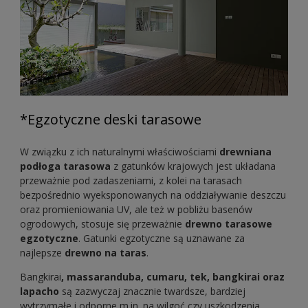
*Egzotyczne deski tarasowe
W związku z ich naturalnymi właściwościami
drewniana
podłoga tarasowa
z gatunków krajowych jest układana
przeważnie pod zadaszeniami, z kolei na tarasach
bezpośrednio wyeksponowanych na oddziaływanie deszczu
oraz promieniowania UV, ale też w pobliżu basenów
ogrodowych, stosuje się przeważnie
drewno tarasowe
egzotyczne
. Gatunki egzotyczne są uznawane za
najlepsze
drewno na taras
.
Bangkirai
, massaranduba, cumaru,
tek, bangkirai oraz
lapacho
są zazwyczaj znacznie twardsze, bardziej
wytrzymałe i odporne m.in. na wilgoć czy uszkodzenia