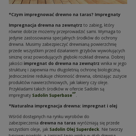
*Czym impregnować drewno na taras? Impregnaty
Impregnacja drewna na zewnątrz
to zabieg, który
równie dobrze możemy przeprowadzić sami. Wymaga to
jedynie zastosowania specjalnych środków do ochrony
drewna. Musimy zabezpieczyć drewnianą powierzchnię
przede wszystkim przed działaniem grzybów wywołujących
siniznę oraz powodujących głęboki rozkład drewna. Dobrej
jakości
impregnat do drewna na zewnątrz
wnika w jego
strukturę i zapewnia mu długoletnią ochronę biologiczną.
Jednocześnie redukuje chłonność drewna, obniżając zużycie
produktów nawierzchniowych, jak lakiery czy oleje.
Przykładami takich środków w ofercie Sadolin są
HP
impregnaty
Sadolin Superbase
.
*Naturalna impregnacja drewna: impregnat i olej
Wśród dostępnych na rynku wyrobów do
zabezpieczenia
drewna na taras
wyróżniają się przede
wszystkim oleje, jak
Sadolin Olej Superdeck
. Nie tworzy
typowej powłoki, a zamiast tego wnika w głąb drewna,