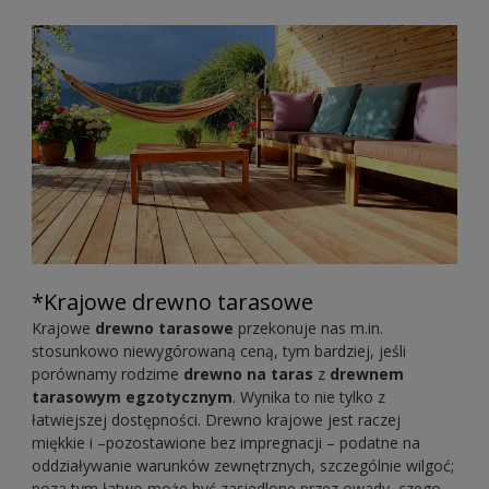
*Krajowe drewno tarasowe
Krajowe
drewno tarasowe
przekonuje nas m.in.
stosunkowo niewygórowaną ceną, tym bardziej, jeśli
porównamy rodzime
drewno na taras
z
drewnem
tarasowym egzotycznym
. Wynika to nie tylko z
łatwiejszej dostępności. Drewno krajowe jest raczej
miękkie i –pozostawione bez impregnacji – podatne na
oddziaływanie warunków zewnętrznych, szczególnie wilgoć;
poza tym łatwo może być zasiedlone przez owady, czego