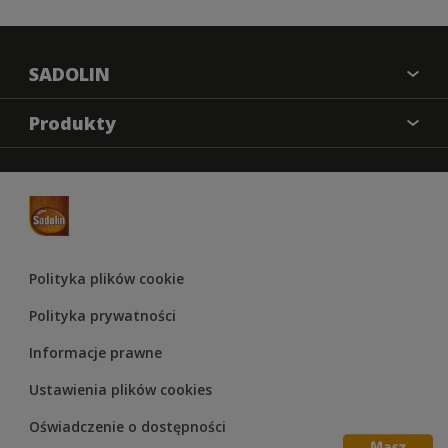
SADOLIN
O nas
Produkty
Kontakt
Farba kryjąca
Mapa strony
Impregnat
Odwzorowanie kolorów
Lakier
Materiały marketingowe
Lakierobejca
Regulamin Konkursu Sadolin 2025
Polityka plików cookie
Olej
Polityka prywatności
Informacje prawne
Ustawienia plików cookies
Oświadczenie o dostępności