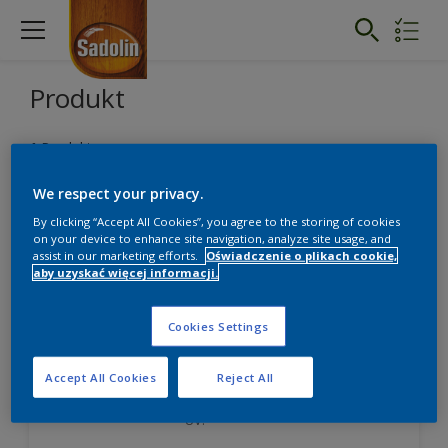
Produkt
1
Produkt
We respect your privacy.
ZATWIERDŹ FILTRY
By clicking “Accept All Cookies”, you agree to the storing of cookies
on your device to enhance site navigation, analyze site usage, and
assist in our marketing efforts.
Oświadczenie o plikach cookie,
aby uzyskać więcej informacji.
SADOLIN LAKIER ZEWNĘTRZNY YACHT
Cookies Settings
Wysoka wydajność - max. 20 m2/L
Tworzy elastyczne powłoki
pracujące z drewnem.
Accept All Cookies
Reject All
Odporność na promieniowanie
UV.