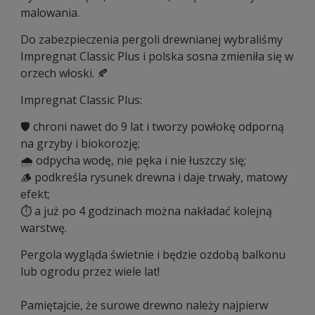
malowania. ​
Do zabezpieczenia pergoli drewnianej wybraliśmy
Impregnat Classic Plus i polska sosna zmieniła się w
orzech włoski. 🍂 ​
Impregnat Classic Plus​:
🛡 chroni nawet do 9 lat i tworzy powłokę odporną
na grzyby i biokorozję; ​
🌧 odpycha wodę, nie pęka i nie łuszczy się; ​
🪵 podkreśla rysunek drewna i daje trwały, matowy
efekt; ​
⏱️ a już po 4 godzinach można nakładać kolejną
warstwę. ​
Pergola wygląda świetnie i będzie ozdobą balkonu
lub ogrodu przez wiele lat!​
Pamiętajcie, że surowe drewno należy najpierw