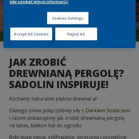
aby uzyskać więcej informacji.
Cookies Settings
Accept All Cookies
Reject All
JAK ZROBIĆ
DREWNIANĄ PERGOLĘ?
SADOLIN INSPIRUJE!
Kochamy naturalne piękno drewna! 🌿 ​
Dlatego znów połączyliśmy siły z
Darkiem Stolarzem
i razem pokazujemy jak zrobić drewnianą pergolę
na taras, balkon lub do ogrodu.
Było dużo cięcia, szlifowania, skręcania i oczywiście