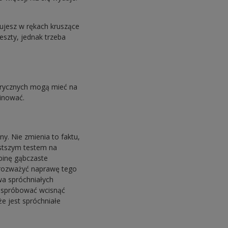
ujesz w rękach kruszące
eszty, jednak trzeba
erycznych mogą mieć na
minować.
y. Nie zmienia to faktu,
ostszym testem na
obinę gąbczaste
y rozważyć naprawę tego
wa spróchniałych
z spróbować wcisnąć
e jest spróchniałe