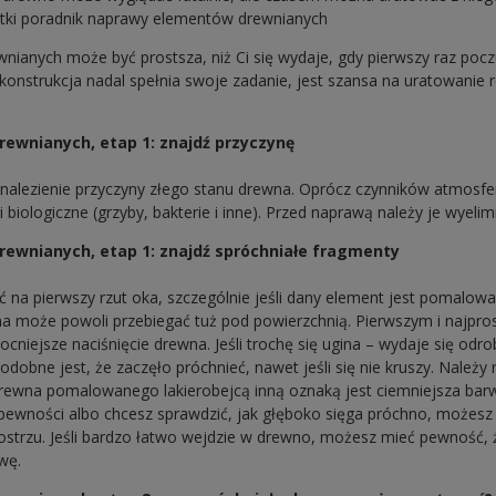
tki poradnik naprawy elementów drewnianych
ianych może być prostsza, niż Ci się wydaje, gdy pierwszy raz pocz
 konstrukcja nadal spełnia swoje zadanie, jest szansa na uratowanie r
wnianych, etap 1: znajdź przyczynę
znalezienie przyczyny złego stanu drewna. Oprócz czynników atmosf
 biologiczne (grzyby, bakterie i inne). Przed naprawą należy je wyeli
ewnianych, etap 1: znajdź spróchniałe fragmenty
 na pierwszy rzut oka, szczególnie jeśli dany element jest pomalowan
na może powoli przebiegać tuż pod powierzchnią. Pierwszym i najpr
cniejsze naciśnięcie drewna. Jeśli trochę się ugina – wydaje się odr
odobne jest, że zaczęło próchnieć, nawet jeśli się nie kruszy. Należ
rewna pomalowanego lakierobejcą inną oznaką jest ciemniejsza bar
 pewności albo chcesz sprawdzić, jak głęboko sięga próchno, możes
strzu. Jeśli bardzo łatwo wejdzie w drewno, możesz mieć pewność, ż
wę.