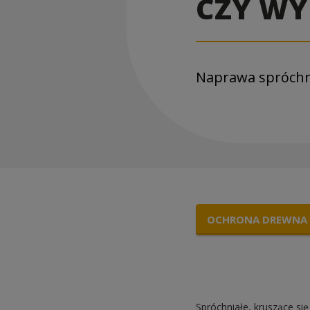
CZY WY
Naprawa spróchn
OCHRONA DREWNA
Spróchniałe, kruszące si