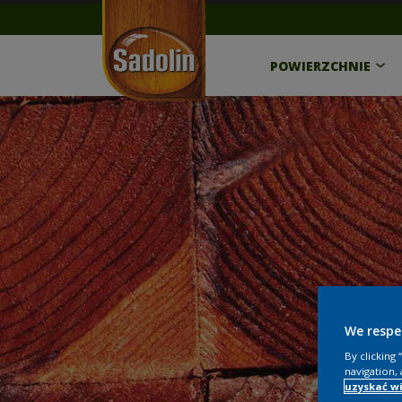
POWIERZCHNIE
We respe
By clicking
navigation, 
uzyskać wi