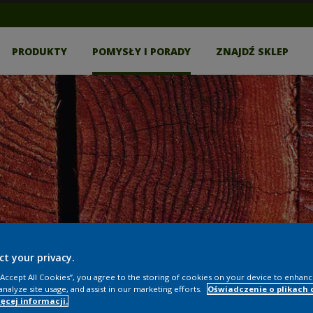
PRODUKTY
POMYSŁY I PORADY
ZNAJDŹ SKLEP
ct your privacy.
 “Accept All Cookies”, you agree to the storing of cookies on your device to enhanc
analyze site usage, and assist in our marketing efforts.
Oświadczenie o plikach 
ęcej informacji.