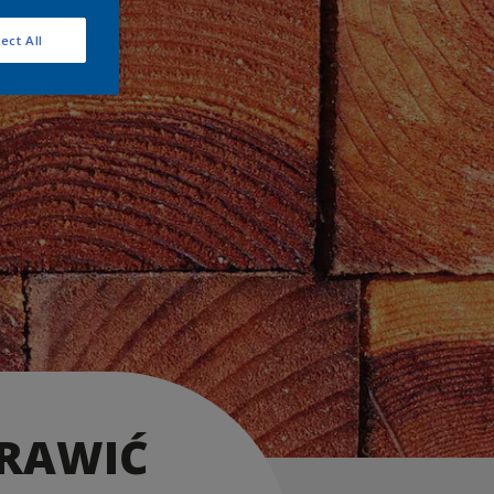
ect All
PRAWIĆ