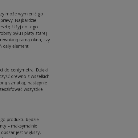
, czy może wymienić go
aprawy. Najbardziej
esztę. Użyj do tego
biny pyłu i płaty starej
 drewnianą ramą okna, czy
ń cały element.
i do centymetra. Dzięki
czyść drewno z wszelkich
żoną szmatką, następnie
zeszlifować wszystkie
go produktu będzie
menty – maksymalnie
obszar jest większy,