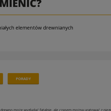
MIENIĆ?
iałych elementów drewnianych
PORADY
ę drewno może wyglądać fatalnie, ale czasem można uratować z niego 