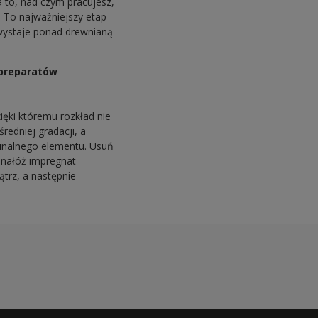
 to, nad czym pracujesz,
. To najważniejszy etap
 wystaje ponad drewnianą
 preparatów
ęki któremu rozkład nie
redniej gradacji, a
ginalnego elementu. Usuń
 nałóż impregnat
ątrz, a następnie