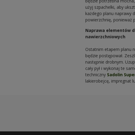
będzie potrzebna mocna,
użyj szpachelki, aby uks
każdego planu naprawy dr
powierzchnię, ponieważ pó
Naprawa elementów dre
nawierzchniowych
Ostatnim etapem planu n
będzie postępował. Zeszl
następnie drobnym. Uzupe
cały pył i wykonaj te sa
techniczny
Sadolin Sup
lakierobejcę, impregnat l