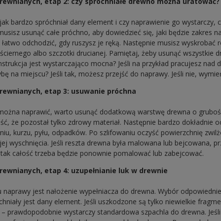
ewnianych, etap 2: czy spróchniałe drewno można uratować?
, jak bardzo spróchniał dany element i czy naprawienie go wystarczy
 musisz usunąć całe próchno, aby dowiedzieć się, jaki będzie zakres n
łatwo odchodzić, gdy ruszysz je ręką. Następnie musisz wyskrobać r
ściernego albo szczotki drucianej. Pamiętaj, żeby usunąć wszystkie dro
onstrukcja jest wystarczająco mocna? Jeśli na przykład pracujesz nad
ę na miejscu? Jeśli tak, możesz przejść do naprawy. Jeśli nie, wymie
ewnianych, etap 3: usuwanie próchna
 można naprawić, warto usunąć dodatkową warstwę drewna o grubośc
, że pozostał tylko zdrowy materiał. Następnie bardzo dokładnie o
niu, kurzu, pyłu, odpadków. Po szlifowaniu oczyść powierzchnię zwil
jej wyschnięcia. Jeśli reszta drewna była malowana lub bejcowana, pr
i tak całość trzeba będzie ponownie pomalować lub zabejcować.
wnianych, etap 4: uzupełnianie luk w drewnie
naprawy jest nałożenie wypełniacza do drewna. Wybór odpowiednie
chniały jest dany element. Jeśli uszkodzone są tylko niewielkie frag
 – prawdopodobnie wystarczy standardowa szpachla do drewna. Jeśli 