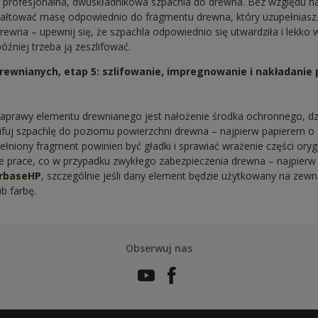
 profesjonalna, dwuskładnikowa szpachla do drewna. Bez względu na
ztałtować masę odpowiednio do fragmentu drewna, który uzupełniasz
ewna – upewnij się, że szpachla odpowiednio się utwardziła i lekko
źniej trzeba ją zeszlifować.
wnianych, etap 5: szlifowanie, impregnowanie i nakładanie
aprawy elementu drewnianego jest nałożenie środka ochronnego, dzi
ifuj szpachlę do poziomu powierzchni drewna – najpierw papierem o ś
łniony fragment powinien być gładki i sprawiać wrażenie części ory
me prace, co w przypadku zwykłego zabezpieczenia drewna – najpierw
erbaseHP
, szczególnie jeśli dany element będzie użytkowany na zewn
ub farbę.
Obserwuj nas