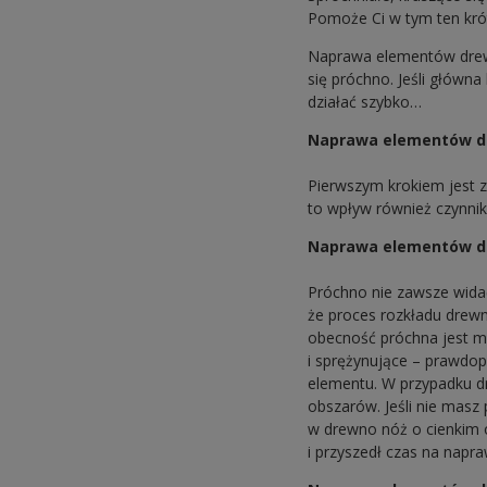
Pomoże Ci w tym ten kró
Naprawa elementów drewn
się próchno. Jeśli główna
działać szybko…
Naprawa elementów dre
Pierwszym krokiem jest 
to wpływ również czynniki
Naprawa elementów dr
Próchno nie zawsze widać
że proces rozkładu drew
obecność próchna jest mo
i sprężynujące – prawdop
elementu. W przypadku d
obszarów. Jeśli nie masz
w drewno nóż o cienkim o
i przyszedł czas na napra