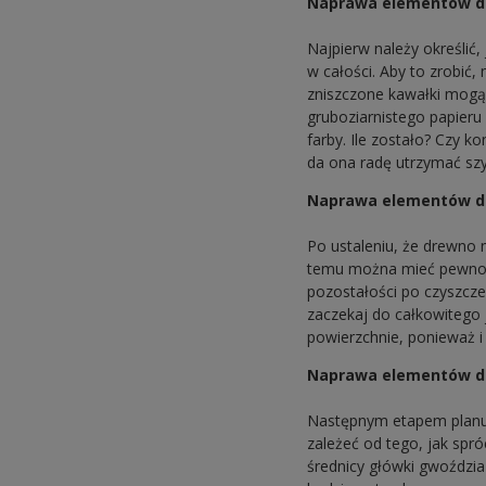
Naprawa elementów dr
Najpierw należy określić
w całości. Aby to zrobić,
zniszczone kawałki mogą 
gruboziarnistego papieru 
farby. Ile zostało? Czy k
da ona radę utrzymać szyb
Naprawa elementów dr
Po ustaleniu, że drewno
temu można mieć pewność
pozostałości po czyszcze
zaczekaj do całkowitego 
powierzchnie, ponieważ 
Naprawa elementów dre
Następnym etapem planu 
zależeć od tego, jak spró
średnicy główki gwoździa