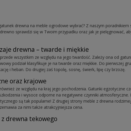
 gatunek drewna na meble ogrodowe wybrać? Z naszym poradnikiem
ie drewno sprawdzi się w Twoim przypadku oraz jak je pielęgnować, ab
aje drewna – twarde i miękkie
przede wszystkim ze względu na jego twardość. Zależy ona od gatun
owy podział klasyfikuje je na twarde oraz miękkie. Do pierwszej gru
kację i heban. Do drugiej zaś topolę, sosnę, świerk, lipę czy brzozę.
ne oraz krajowe
ównież ze względu na kraj jego pochodzenia. Gatunki egzotyczne c
uszkodzenia i wysoce odporne na negatywne czynniki atmosferyczne.
ycznego są tak popularne! Z drugiej strony meble z drewna rodzim
zemawia za nimi także atrakcyjniejsza cena.
 z drewna tekowego