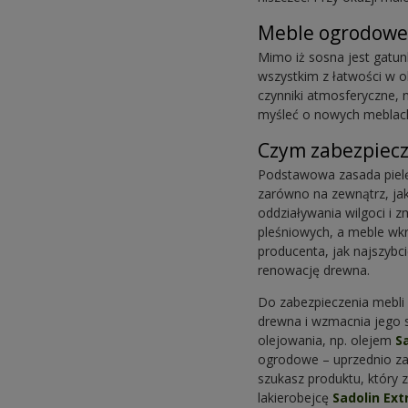
Meble ogrodowe
Mimo iż sosna jest gatu
wszystkim z łatwości w o
czynniki atmosferyczne, 
myśleć o nowych meblach 
Czym zabezpiecz
Podstawowa zasada pielęg
zarówno na zewnątrz, ja
oddziaływania wilgoci i 
pleśniowych, a meble wkr
producenta, jak najszybc
renowację drewna.
Do zabezpieczenia mebli 
drewna i wzmacnia jego 
olejowania, np. olejem
S
ogrodowe – uprzednio za
szukasz produktu, który 
lakierobejcę
Sadolin Ext