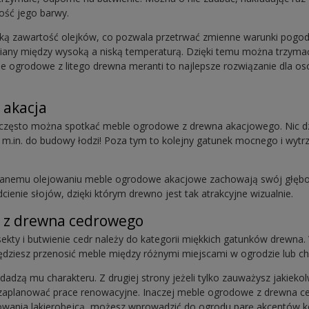
ność jego barwy.
ą zawartość olejków, co pozwala przetrwać zmienne warunki pogod
iany między wysoką a niską temperaturą. Dzięki temu można trzymać
 ogrodowe z litego drewna meranti to najlepsze rozwiązanie dla os
 akacja
często można spotkać meble ogrodowe z drewna akacjowego. Nic dz
m.in. do budowy łodzi! Poza tym to kolejny gatunek mocnego i wyt
rzanemu olejowaniu meble ogrodowe akacjowe zachowają swój głębok
dcienie słojów, dzięki którym drewno jest tak atrakcyjne wizualnie.
 z drewna cedrowego
sekty i butwienie cedr należy do kategorii miękkich gatunków drewna.
i będziesz przenosić meble między różnymi miejscami w ogrodzie lub 
odadzą mu charakteru. Z drugiej strony jeżeli tylko zauważysz jakiek
 zaplanować prace renowacyjne. Inaczej meble ogrodowe z drewna 
lowania lakierobejcą, możesz wprowadzić do ogrodu parę akcentów k