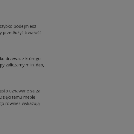
 szybko podejmiesz
y przedłużyć trwałość
ku drzewa, z którego
py zaliczamy m.in. dąb,
zęsto uznawane są za
 Dzięki temu meble
ego również wykazują