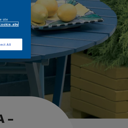
e site
cookie, aby
ect All
 –