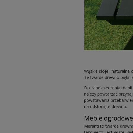
Wąskie słoje i naturalne
Te twarde drewno pięknie
Do zabezpieczenia mebli 
należy powtarzać przynajm
powstawania przebarwień, 
na odsłonięte drewno.
Meble ogrodowe
Meranti to twarde drewno
tekowego. Jest gęste, wy