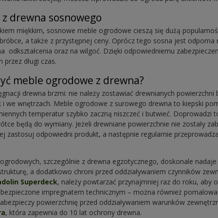
 z drewna sosnowego
nkiem miękkim, sosnowe meble ogrodowe cieszą się dużą popularnośc
bróbce, a także z przystępnej ceny. Oprócz tego sosna jest odporna
na odkształcenia oraz na wilgoć. Dzięki odpowiedniemu zabezpieczen
przez długi czas.
yć meble ogrodowe z drewna?
nacji drewna brzmi: nie należy zostawiać drewnianych powierzchni 
k i we wnętrzach. Meble ogrodowe z surowego drewna to kiepski po
zmiennych temperatur szybko zaczną niszczeć i butwieć. Doprowadzi 
ótce będą do wymiany. Jeżeli drewniane powierzchnie nie zostały za
iej zastosuj odpowiedni produkt, a następnie regularnie przeprowadz
ogrodowych, szczególnie z drewna egzotycznego, doskonale nadaje s
strukturę, a dodatkowo chroni przed oddziaływaniem czynników zewn
adolin Superdeck
, należy powtarzać przynajmniej raz do roku, aby
bezpieczone impregnatem technicznym – można również pomalować l
zabezpieczy powierzchnię przed oddziaływaniem warunków zewnętrzny
ra
, która zapewnia do 10 lat ochrony drewna.