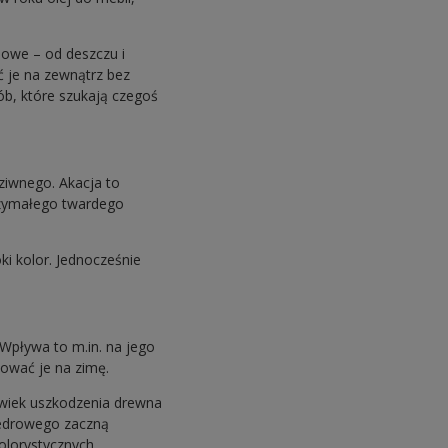
owe – od deszczu i
 je na zewnątrz bez
ób, które szukają czegoś
iwnego. Akacja to
rzymałego twardego
i kolor. Jednocześnie
 Wpływa to m.in. na jego
chować je na zimę.
olwiek uszkodzenia drewna
cedrowego zaczną
olorystycznych.