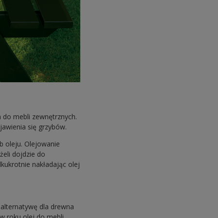
m do mebli zewnętrznych.
ojawienia się grzybów.
b oleju. Olejowanie
żeli dojdzie do
lkukrotnie nakładając olej
 alternatywę dla drewna
w roku olej do mebli,