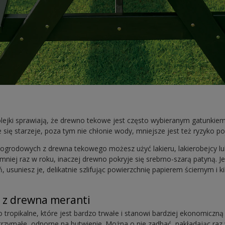
 olejki sprawiają, że drewno tekowe jest często wybieranym gatunkie
 się starzeje, poza tym nie chłonie wody, mniejsze jest też ryzyko p
ogrodowych z drewna tekowego możesz użyć lakieru, lakierobejcy lu
niej raz w roku, inaczej drewno pokryje się srebrno-szarą patyną. Je
usuniesz je, delikatnie szlifując powierzchnię papierem ściernym i ki
 z drewna meranti
 tropikalne, które jest bardzo trwałe i stanowi bardziej ekonomiczną
trzymałe, odporne na butwienie. Można o nie zadbać, nakładając raz 