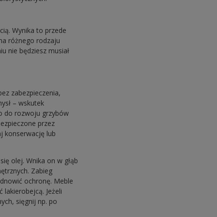
ią. Wynika to przede
 na różnego rodzaju
iu nie będziesz musiał
bez zabezpieczenia,
mysł – wskutek
to do rozwoju grzybów
bezpieczone przez
aj konserwację lub
ię olej. Wnika on w głąb
ętrznych. Zabieg
 odnowić ochronę. Meble
akierobejcą. Jeżeli
ch, sięgnij np. po