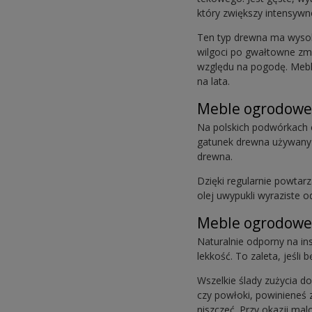
który zwiększy intensyw
Ten typ drewna ma wysok
wilgoci po gwałtowne zm
względu na pogodę. Meble
na lata.
Meble ogrodowe
Na polskich podwórkach 
gatunek drewna używany 
drewna.
Dzięki regularnie powta
olej uwypukli wyraziste o
Meble ogrodowe
Naturalnie odporny na in
lekkość. To zaleta, jeśl
Wszelkie ślady zużycia d
czy powłoki, powinieneś
niszczeć. Przy okazji ma