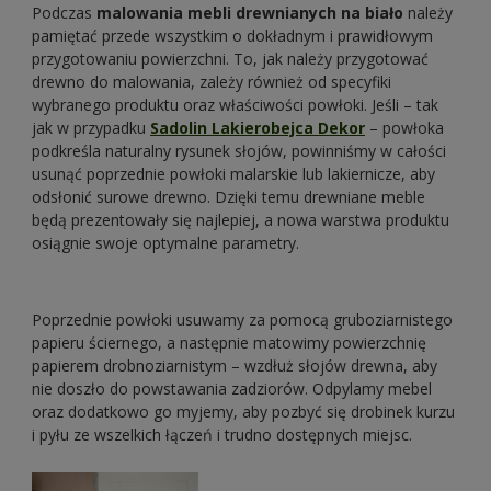
Podczas
malowania mebli drewnianych na biało
należy
pamiętać przede wszystkim o dokładnym i prawidłowym
przygotowaniu powierzchni. To, jak należy przygotować
drewno do malowania, zależy również od specyfiki
wybranego produktu oraz właściwości powłoki. Jeśli – tak
jak w przypadku
Sadolin Lakierobejca Dekor
– powłoka
podkreśla naturalny rysunek słojów, powinniśmy w całości
usunąć poprzednie powłoki malarskie lub lakiernicze, aby
odsłonić surowe drewno. Dzięki temu drewniane meble
będą prezentowały się najlepiej, a nowa warstwa produktu
osiągnie swoje optymalne parametry.
Poprzednie powłoki usuwamy za pomocą gruboziarnistego
papieru ściernego, a następnie matowimy powierzchnię
papierem drobnoziarnistym – wzdłuż słojów drewna, aby
nie doszło do powstawania zadziorów. Odpylamy mebel
oraz dodatkowo go myjemy, aby pozbyć się drobinek kurzu
i pyłu ze wszelkich łączeń i trudno dostępnych miejsc.