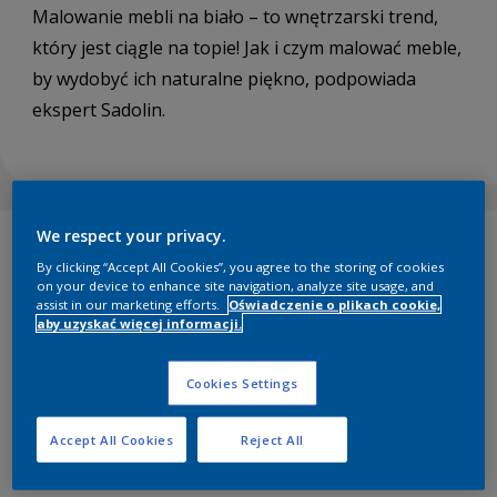
Malowanie mebli na biało – to wnętrzarski trend,
który jest ciągle na topie! Jak i czym malować meble,
by wydobyć ich naturalne piękno, podpowiada
ekspert Sadolin.
We respect your privacy.
By clicking “Accept All Cookies”, you agree to the storing of cookies
INSPIRACJE
on your device to enhance site navigation, analyze site usage, and
assist in our marketing efforts.
Oświadczenie o plikach cookie,
POBIERZ PDF
aby uzyskać więcej informacji.
Malowanie mebli na biało to najprostszy sposób, aby
Cookies Settings
nadać im świeżego, a przy tym bardzo modnego wyglądu.
Białe sprzęty to jeden z podstawowych elementów
przynajmniej kilku najważniejszych styli aranżacji wnętrz.
Accept All Cookies
Reject All