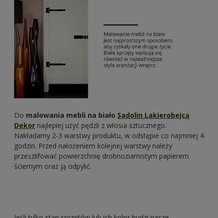
Do
malowania mebli na biało
Sadolin Lakierobejcą
Dekor
najlepiej użyć pędzli z włosia sztucznego.
Nakładamy 2-3 warstwy produktu, w odstępie co najmniej 4
godzin. Przed nałożeniem kolejnej warstwy należy
przeszlifować powierzchnię drobnoziarnistym papierem
ściernym oraz ją odpylić.
Jeśli tylko stan sprzętów lub ich kolor budzi nasze