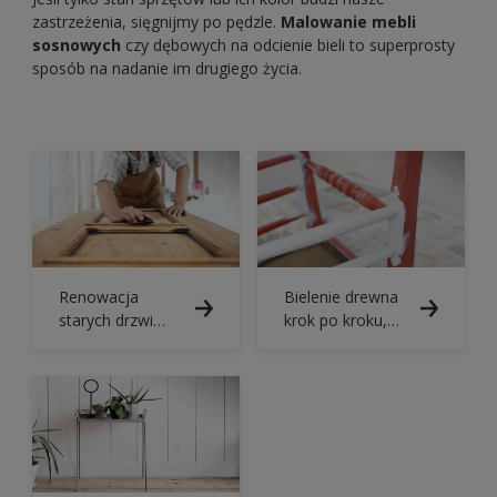
zastrzeżenia, sięgnijmy po pędzle.
Malowanie mebli
sosnowych
czy dębowych na odcienie bieli to superprosty
sposób na nadanie im drugiego życia.
Renowacja
Bielenie drewna
starych drzwi
krok po kroku,
drewnianych
czyli jak
pomalować
meble na biało