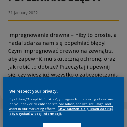
31 January 2022
Impregnowanie drewna – niby to proste, a
nadal zdarza nam się popełniać błędy!
Czym impregnować drewno na zewnątrz,
aby zapewnić mu skuteczną ochronę, oraz
jak robić to dobrze? Przeczytaj i upewnij
się, czy wiesz już wszystko o zabezpieczaniu
drewna.
We respect your privacy.
By clicking “Accept All Cookies”, you agree to the storing of cookies
on your device to enhance site navigation, analyze site usage, and
assist in our marketing efforts.
Oświadczenie o plikach cookie,
aby uzyskać więcej informacji.
OCHRONA DREWA
PORADY