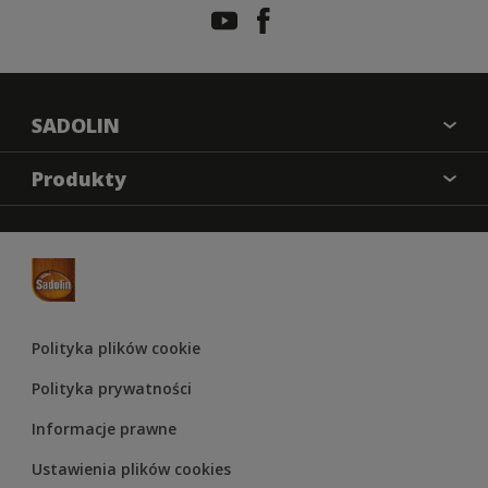
SADOLIN
O nas
Produkty
Kontakt
Farba kryjąca
Mapa strony
Impregnat
Odwzorowanie kolorów
Lakier
Materiały marketingowe
Lakierobejca
Regulamin Konkursu Sadolin 2025
Polityka plików cookie
Olej
Polityka prywatności
Informacje prawne
Ustawienia plików cookies