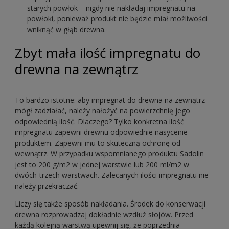
starych powłok – nigdy nie nakładaj impregnatu na
powłoki, ponieważ produkt nie będzie miał możliwości
wniknąć w głąb drewna.
Zbyt mała ilość impregnatu do
drewna na zewnątrz
To bardzo istotne: aby impregnat do drewna na zewnątrz
mógł zadziałać, należy nałożyć na powierzchnię jego
odpowiednią ilość. Dlaczego? Tylko konkretna ilość
impregnatu zapewni drewnu odpowiednie nasycenie
produktem. Zapewni mu to skuteczną ochronę od
wewnątrz. W przypadku wspomnianego produktu Sadolin
jest to 200 g/m2 w jednej warstwie lub 200 ml/m2 w
dwóch-trzech warstwach. Zalecanych ilości impregnatu nie
należy przekraczać.
Liczy się także sposób nakładania. Środek do konserwacji
drewna rozprowadzaj dokładnie wzdłuż słojów. Przed
każdą kolejną warstwą upewnij się, że poprzednia