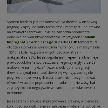
Sporym błędem jest też konserwacja drewna w niepewną
pogodę. Zajrzyj do karty technicznej impregnatu do drewna
na zewnątrz i sprawdź, jakie są zalecenia producenta
odnośnie do warunków otoczenia. W przypadku
Sadolin
Impregnatu Technicznego SuperBaseHP
temperatura
otoczenia powinna wynosić minimum +5°C, a maksymalnie
+35°C, z kolei względna wilgotność powietrza –
maksymalnie 85%. Jeżeli pogoda jest niepewna lub istnieje
prawdopodobieństwo deszczu, śniegu czy mgły, przełóż
malowanie na inny dzień. Jeżeli środki do impregnacji
drewna przynajmniej częściowo się wymyją, zabieg nie
przyniesie oczekiwanych rezultatów. Nie należy malować
również w upalne popołudnia – produkt będzie wysychał
zbyt szybko, co negatywnie wpłynie na jego właściwości
ochronne.
Jeżeli zatem planujesz impregnowanie drewna, w pierwszej
kolejności sprawdź, jakie są zalecenia producenta odnośnie