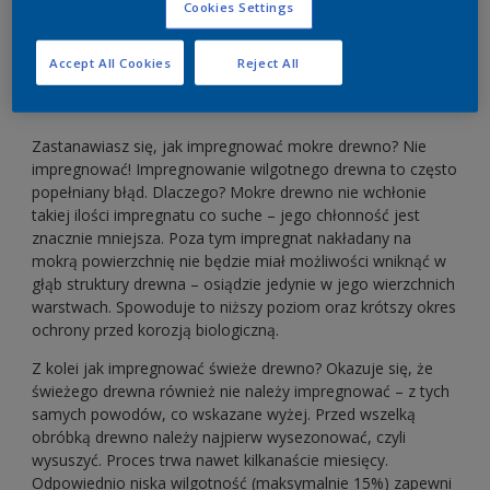
Cookies Settings
Accept All Cookies
Reject All
Impregnacja drewna mokrego
Zastanawiasz się, jak impregnować mokre drewno? Nie
impregnować! Impregnowanie wilgotnego drewna to często
popełniany błąd. Dlaczego? Mokre drewno nie wchłonie
takiej ilości impregnatu co suche – jego chłonność jest
znacznie mniejsza. Poza tym impregnat nakładany na
mokrą powierzchnię nie będzie miał możliwości wniknąć w
głąb struktury drewna – osiądzie jedynie w jego wierzchnich
warstwach. Spowoduje to niższy poziom oraz krótszy okres
ochrony przed korozją biologiczną.
Z kolei jak impregnować świeże drewno? Okazuje się, że
świeżego drewna również nie należy impregnować – z tych
samych powodów, co wskazane wyżej. Przed wszelką
obróbką drewno należy najpierw wysezonować, czyli
wysuszyć. Proces trwa nawet kilkanaście miesięcy.
Odpowiednio niska wilgotność (maksymalnie 15%) zapewni